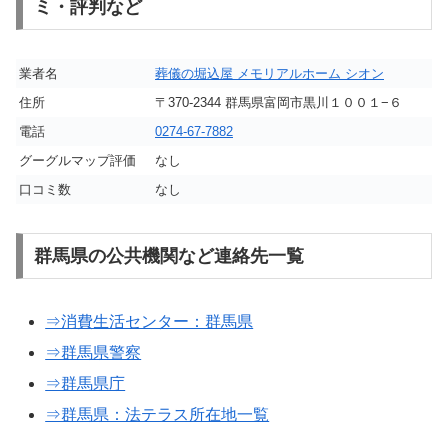
ミ・評判など
業者名
葬儀の堀込屋 メモリアルホーム シオン
住所
〒370-2344 群馬県富岡市黒川１００１−６
電話
0274-67-7882
グーグルマップ評価
なし
口コミ数
なし
群馬県の公共機関など連絡先一覧
⇒消費生活センター：群馬県
⇒群馬県警察
⇒群馬県庁
⇒群馬県：法テラス所在地一覧