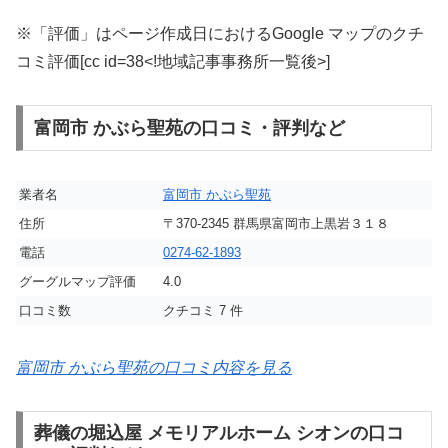
※「評価」はページ作成日におけるGoogle マップのクチ
コミ評価[cc id=38<!地域記事事務所一覧後>]
富岡市 かぶら聖苑の口コミ・評判など
業者名
富岡市 かぶら聖苑
住所
〒370-2345 群馬県富岡市上黒岩３１８
電話
0274-62-1893
グーグルマップ評価
4.0
口コミ数
クチコミ 7 件
富岡市 かぶら聖苑の口コミ内容を見る
葬儀の堀込屋 メモリアルホーム シオンの口コ