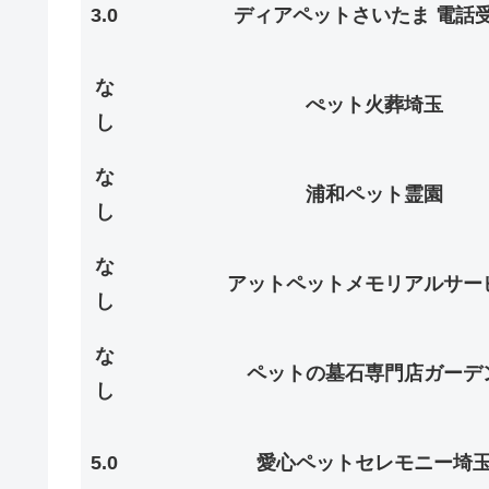
3.0
ディアペットさいたま 電話
な
ぺット火葬埼玉
し
な
浦和ペット霊園
し
な
アットペットメモリアルサー
し
な
ペットの墓石専門店ガーデ
し
5.0
愛心ペットセレモニー埼