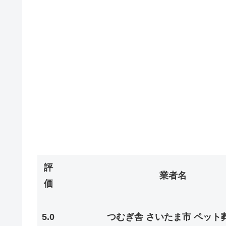
評
業者名
価
5.0
つむぎ舎 さいたま市 ペット