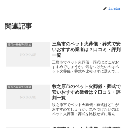
Janitor
関連記事
三島市のペット火葬儀・葬式で安
静岡の葬儀関係業者
いおすすめ業者は？口コミ・評判
一覧
三島市でペット火葬儀・葬式はどこがお
すすめでしょうか。気をつけたいのはペ
ット火葬儀・葬式を比較せずに選んでし
まい、後になって後悔してしまうことで
す。こちらでは、三島市について口コミ
や評判を一覧表にしていますので参考に
牧之原市のペット火葬儀・葬式で
静岡の葬儀関係業者
してください。※直接関係...
安いおすすめ業者は？口コミ・評
判一覧
牧之原市でペット火葬儀・葬式はどこが
おすすめでしょうか。気をつけたいのは
ペット火葬儀・葬式を比較せずに選んで
しまい、後になって後悔してしまうこと
です。こちらでは、牧之原市について口
コミや評判を一覧表にしていますので参