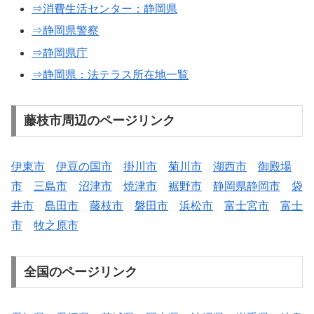
⇒消費生活センター：静岡県
⇒静岡県警察
⇒静岡県庁
⇒静岡県：法テラス所在地一覧
藤枝市周辺のページリンク
伊東市
伊豆の国市
掛川市
菊川市
湖西市
御殿場
市
三島市
沼津市
焼津市
裾野市
静岡県静岡市
袋
井市
島田市
藤枝市
磐田市
浜松市
富士宮市
富士
市
牧之原市
全国のページリンク