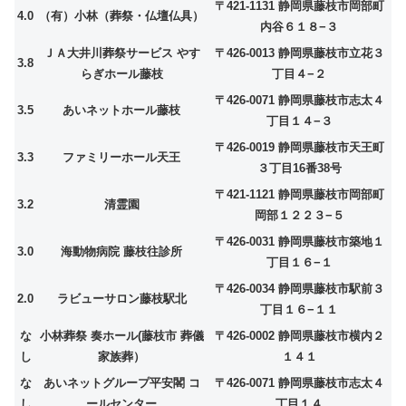
〒421-1131 静岡県藤枝市岡部町
4.0
（有）小林（葬祭・仏壇仏具）
内谷６１８−３
ＪＡ大井川葬祭サービス やす
〒426-0013 静岡県藤枝市立花３
3.8
らぎホール藤枝
丁目４−２
〒426-0071 静岡県藤枝市志太４
3.5
あいネットホール藤枝
丁目１４−３
〒426-0019 静岡県藤枝市天王町
3.3
ファミリーホール天王
３丁目16番38号
〒421-1121 静岡県藤枝市岡部町
3.2
清霊園
岡部１２２３−５
〒426-0031 静岡県藤枝市築地１
3.0
海動物病院 藤枝往診所
丁目１６−１
〒426-0034 静岡県藤枝市駅前３
2.0
ラビューサロン藤枝駅北
丁目１６−１１
な
小林葬祭 奏ホール(藤枝市 葬儀
〒426-0002 静岡県藤枝市横内２
し
家族葬）
１４１
な
あいネットグループ平安閣 コ
〒426-0071 静岡県藤枝市志太４
し
ールセンター
丁目１４