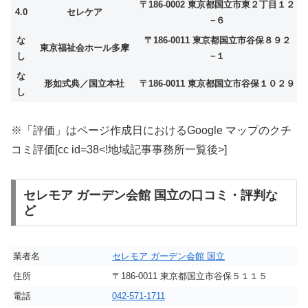
〒186-0002 東京都国立市東２丁目１２
4.0
セレケア
−６
な
〒186-0011 東京都国立市谷保８９２
東京福祉会ホール多摩
し
−１
な
形如式典／国立本社
〒186-0011 東京都国立市谷保１０２９
し
※「評価」はページ作成日におけるGoogle マップのクチ
コミ評価[cc id=38<!地域記事事務所一覧後>]
セレモア ガーデン会館 国立の口コミ・評判な
ど
業者名
セレモア ガーデン会館 国立
住所
〒186-0011 東京都国立市谷保５１１５
電話
042-571-1711