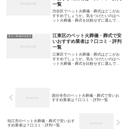
一覧
渋谷区でペット火葬儀・葬式はどこがお
すすめでしょうか。気をつけたいのはペ
ット火葬儀・葬式を比較せずに選んでし
まい、後になって後悔してしまうことで
す。こちらでは、渋谷区について口コミ
や評判を一覧表にしていますので参考に
江東区のペット火葬儀・葬式で安
東京の葬儀関係業者
してください。※直接関係...
いおすすめ業者は？口コミ・評判
一覧
江東区でペット火葬儀・葬式はどこがお
すすめでしょうか。気をつけたいのはペ
ット火葬儀・葬式を比較せずに選んでし
まい、後になって後悔してしまうことで
す。こちらでは、江東区について口コミ
や評判を一覧表にしていますので参考に
してください。※直接関係...
国分寺市のペット火葬儀・葬式で安いお
すすめ業者は？口コミ・評判一覧
狛江市のペット火葬儀・葬式で安いおす
すめ業者は？口コミ・評判一覧