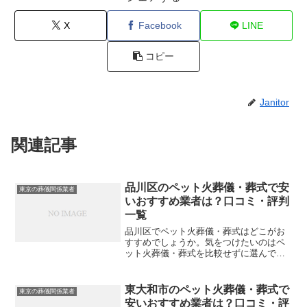
X
Facebook
LINE
コピー
Janitor
関連記事
品川区のペット火葬儀・葬式で安
東京の葬儀関係業者
いおすすめ業者は？口コミ・評判
一覧
品川区でペット火葬儀・葬式はどこがお
すすめでしょうか。気をつけたいのはペ
ット火葬儀・葬式を比較せずに選んでし
まい、後になって後悔してしまうことで
す。こちらでは、品川区について口コミ
や評判を一覧表にしていますので参考に
東大和市のペット火葬儀・葬式で
東京の葬儀関係業者
してください。※直接関係...
安いおすすめ業者は？口コミ・評