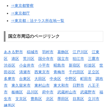
⇒東京都警察
⇒東京都庁
⇒東京都：法テラス所在地一覧
国立市周辺のページリンク
あきる野市
稲城市
羽村市
葛飾区
江戸川区
江東
区
港区
荒川区
国分寺市
国立市
狛江市
三鷹市
渋谷区
小金井市
小平市
昭島市
新宿区
杉並区
世
田谷区
清瀬市
西東京市
青梅市
千代田区
足立区
多摩市
台東区
大田区
中央区
中野区
町田市
調布
市
東久留米市
東村山市
東大和市
日野市
八王子
市
板橋区
品川区
府中市
武蔵村山市
武蔵野市
福
生市
文京区
豊島区
北区
墨田区
目黒区
立川市
練馬区