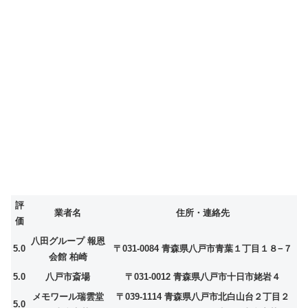
評
業者名
住所・連絡先
価
八田グループ 報恩
5.0
〒031-0084 青森県八戸市青葉１丁目１８−７
会館 柏崎
5.0
八戸市斎場
〒031-0012 青森県八戸市十日市姥岩４
メモワール瑞雲堂
〒039-1114 青森県八戸市北白山台２丁目２
5.0