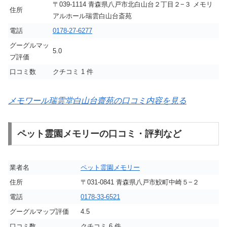
〒039-1114 青森県八戸市北白山台２丁目２−３ メモリ
住所
アルホール瑞雲白山台斎苑
電話
0178-27-6277
グーグルマッ
5.0
プ評価
口コミ数
クチコミ 1 件
メモワール瑞雲堂白山台齋苑の口コミ内容を見る
ペット霊園メモリーの口コミ・評判など
業者名
ペット霊園メモリー
住所
〒031-0841 青森県八戸市鮫町中崎５−２
電話
0178-33-6521
グーグルマップ評価
4.5
口コミ数
クチコミ 6 件