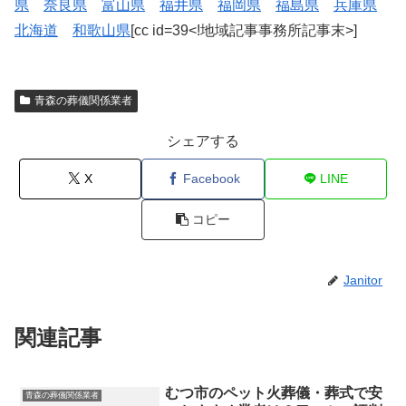
県
奈良県
富山県
福井県
福岡県
福島県
兵庫県
北海道
和歌山県
[cc id=39<!地域記事事務所記事末>]
青森の葬儀関係業者
シェアする
X
Facebook
LINE
コピー
Janitor
関連記事
むつ市のペット火葬儀・葬式で安
青森の葬儀関係業者