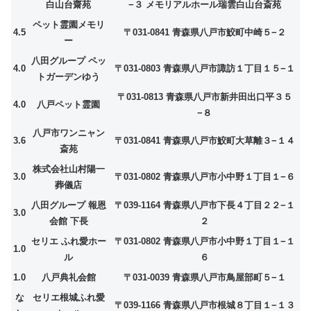
白山台齋苑
−３ メモリアルホール瑞雲白山台斎苑
ペット霊園メモリ
4.5
〒031-0841 青森県八戸市鮫町中崎５−２
ー
八田グループ ペッ
4.0
〒031-0803 青森県八戸市諏訪１丁目１５−１
トガーデンゆう
〒031-0813 青森県八戸市新井田出口平３５
4.0
八戸ペット霊園
−８
八戸市ワンニャン
3.6
〒031-0841 青森県八戸市鮫町大草離３−１４
斎苑
株式会社山村陽一
3.0
〒031-0802 青森県八戸市小中野１丁目１−６
葬儀店
八田グループ 報恩
〒039-1164 青森県八戸市下長４丁目２２−１
3.0
会館 下長
２
セリエ ふれ愛ホー
〒031-0802 青森県八戸市小中野１丁目１−１
1.0
ル
６
1.0
八戸典礼会館
〒031-0039 青森県八戸市鳥屋部町５−１
な
セリエ根城ふれ愛
〒039-1166 青森県八戸市根城８丁目１−１３