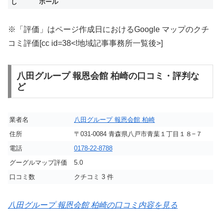
し
ホール
※「評価」はページ作成日におけるGoogle マップのクチ
コミ評価[cc id=38<!地域記事事務所一覧後>]
八田グループ 報恩会館 柏崎の口コミ・評判な
ど
業者名
八田グループ 報恩会館 柏崎
住所
〒031-0084 青森県八戸市青葉１丁目１８−７
電話
0178-22-8788
グーグルマップ評価
5.0
口コミ数
クチコミ 3 件
八田グループ 報恩会館 柏崎の口コミ内容を見る