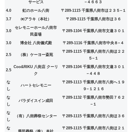
サービス
−４６６３
4.0
虹のホール八街
〒289-1115 千葉県八街市ほ２３５−１
3.7
㈲アラキ（本社）
〒289-1115 千葉県八街市ほ３６
セレモニーホール八街市
3.0
〒289-1104 千葉県八街市文違３０１
民斎場
3.0
博全社 八街儀式殿
〒289-1116 千葉県八街市中央８−４
〒289-1115 千葉県八街市八街ほ２２
2.5
（株）ケーヨー斎苑
５−１
Coo&RIKU 八街店 クーリ
〒289-1104 千葉県八街市文違３０１
2.5
ク
−４４８
な
〒289-1113 千葉県八街市八街へ１９
ハートセレモニー
し
９−１２１６
な
〒289-1132 千葉県八街市勢田７６２
パラダイスイン成田
し
−１
な
（有）八街葬祭センター
〒289-1115 千葉県八街市八街ほ３６
し
な
〒289-1115 千葉県八街市八街ほ２１
県民葬祭（株） 本社