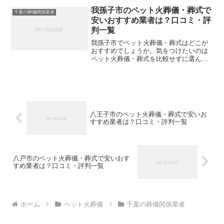
や評判を一覧表にしていますので参考に
我孫子市のペット火葬儀・葬式で
千葉の葬儀関係業者
してください。※直接関係...
安いおすすめ業者は？口コミ・評
判一覧
我孫子市でペット火葬儀・葬式はどこが
おすすめでしょうか。気をつけたいのは
ペット火葬儀・葬式を比較せずに選んで
しまい、後になって後悔してしまうこと
です。こちらでは、我孫子市について口
コミや評判を一覧表にしていますので参
考にしてください。※直接...
八王子市のペット火葬儀・葬式で安いお
すすめ業者は？口コミ・評判一覧
八戸市のペット火葬儀・葬式で安いおす
すめ業者は？口コミ・評判一覧
ホーム
ペット火葬儀
千葉の葬儀関係業者