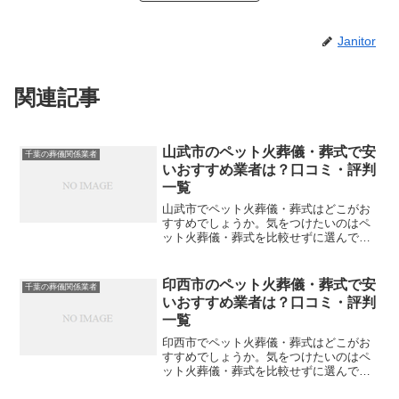
Janitor
関連記事
山武市のペット火葬儀・葬式で安
千葉の葬儀関係業者
いおすすめ業者は？口コミ・評判
一覧
山武市でペット火葬儀・葬式はどこがお
すすめでしょうか。気をつけたいのはペ
ット火葬儀・葬式を比較せずに選んでし
まい、後になって後悔してしまうことで
す。こちらでは、山武市について口コミ
や評判を一覧表にしていますので参考に
印西市のペット火葬儀・葬式で安
千葉の葬儀関係業者
してください。※直接関係...
いおすすめ業者は？口コミ・評判
一覧
印西市でペット火葬儀・葬式はどこがお
すすめでしょうか。気をつけたいのはペ
ット火葬儀・葬式を比較せずに選んでし
まい、後になって後悔してしまうことで