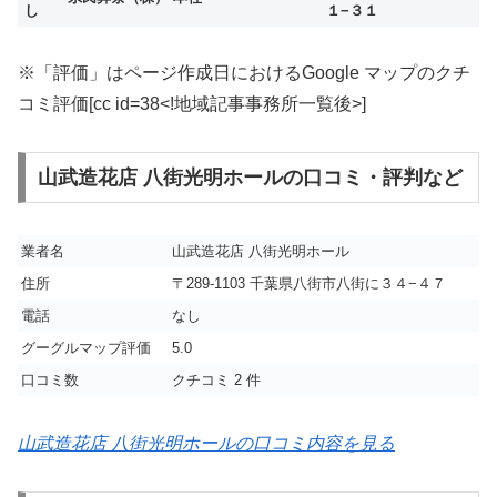
し
１−３１
※「評価」はページ作成日におけるGoogle マップのクチ
コミ評価[cc id=38<!地域記事事務所一覧後>]
山武造花店 八街光明ホールの口コミ・評判など
業者名
山武造花店 八街光明ホール
住所
〒289-1103 千葉県八街市八街に３４−４７
電話
なし
グーグルマップ評価
5.0
口コミ数
クチコミ 2 件
山武造花店 八街光明ホールの口コミ内容を見る