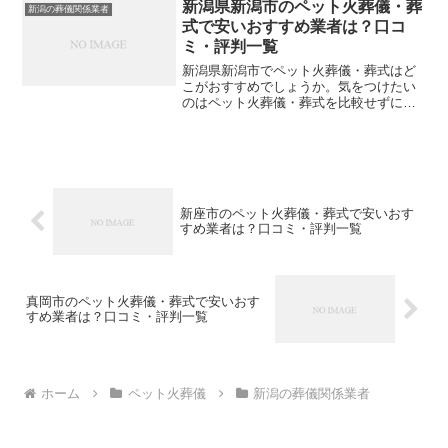
や評判を一覧表にしていますので参考に
新潟県新潟市のペット火葬儀・葬
新潟の葬儀関係業者
してください。※直接関係...
式で安いおすすめ業者は？口コ
ミ・評判一覧
新潟県新潟市でペット火葬儀・葬式はど
こがおすすめでしょうか。気をつけたい
のはペット火葬儀・葬式を比較せずに選
んでしまい、後になって後悔してしまう
ことです。こちらでは、新潟県新潟市に
ついて口コミや評判を一覧表にしていま
すので参考にしてください...
新座市のペット火葬儀・葬式で安いおす
すめ業者は？口コミ・評判一覧
真岡市のペット火葬儀・葬式で安いおす
すめ業者は？口コミ・評判一覧
ホーム
ペット火葬儀
新潟の葬儀関係業者