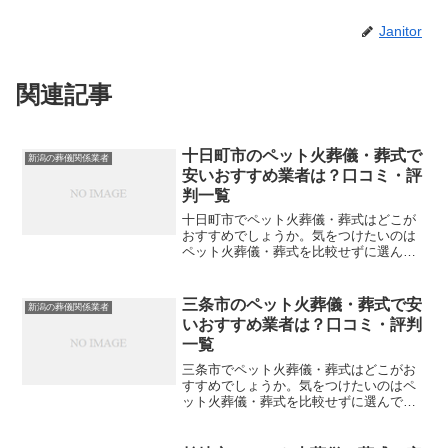
Janitor
関連記事
十日町市のペット火葬儀・葬式で
新潟の葬儀関係業者
安いおすすめ業者は？口コミ・評
判一覧
十日町市でペット火葬儀・葬式はどこが
おすすめでしょうか。気をつけたいのは
ペット火葬儀・葬式を比較せずに選んで
しまい、後になって後悔してしまうこと
です。こちらでは、十日町市について口
コミや評判を一覧表にしていますので参
三条市のペット火葬儀・葬式で安
新潟の葬儀関係業者
考にしてください。※直接...
いおすすめ業者は？口コミ・評判
一覧
三条市でペット火葬儀・葬式はどこがお
すすめでしょうか。気をつけたいのはペ
ット火葬儀・葬式を比較せずに選んでし
まい、後になって後悔してしまうことで
す。こちらでは、三条市について口コミ