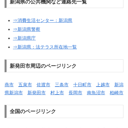
新潟県の公共機関など連絡先一覧
⇒消費生活センター：新潟県
⇒新潟県警察
⇒新潟県庁
⇒新潟県：法テラス所在地一覧
新発田市周辺のページリンク
燕市
五泉市
佐渡市
三条市
十日町市
上越市
新潟
県新潟市
新発田市
村上市
長岡市
南魚沼市
柏崎市
全国のページリンク