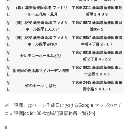
な
（株）花安新発田斎場 ファミリ
〒959-2311 新潟県新発田市荒
し
ールーム花鳥・風月
町甲１４８９
な
（株）花安 新発田斎場 ファミリ
〒957-0072 新潟県新発田市日
し
ーホール四季しんえい
渡85−１
な
（株）花安 新発田斎場 ファミリ
〒957-0057 新潟県新発田市御
し
ーホール四季みゆき
幸町４丁目２−１７
な
〒957-0018 新潟県新発田市緑
セレモニーホールみどり
し
町２丁目４−２２
な
〒957-0021 新潟県新発田市五
新発田の樹木葬マイガーデン四季
し
十公野１９４５
な
〒959-2445 新潟県新発田市館
虹のホール しばた
し
野小路１４１−１
※「評価」はページ作成日におけるGoogle マップのクチ
コミ評価[cc id=38<!地域記事事務所一覧後>]