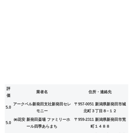
評
業者名
住所・連絡先
価
アークベル新発田支社新発田セレ
〒957-0051 新潟県新発田市城
5.0
モニー
北町３丁目８−１２
㈱花安 新発田斎場 ファミリーホ
〒959-2311 新潟県新発田市荒
5.0
ール四季あらまち
町１４８８