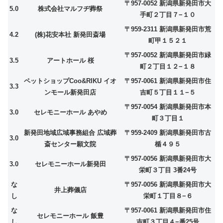
〒957-0052 新潟県新発田市大
5.0
株式会社マルフヂ葬祭
手町２丁目７−１０
〒959-2311 新潟県新発田市荒
4.2
(株)花安本社 新発田斎場
町甲１５２１
〒957-0052 新潟県新発田市緑
3.5
アートホール 桜
町２丁目１２−１８
ペットショップCoo&RIKU イオ
〒957-0061 新潟県新発田市住
3.3
ンモール新発田店
吉町５丁目１１−５
〒957-0054 新潟県新発田市本
3.0
セレモニーホール あやめ
町３丁目１
新発田地域広域事務組合 広域葬
〒959-2409 新潟県新発田市古
3.0
斎センター願文院
楯４９５
〒957-0056 新潟県新発田市大
3.0
セレモニーホール新発田
栄町３丁目 3番24号
な
〒957-0056 新潟県新発田市大
井上葬儀店
し
栄町１丁目８−６
な
〒957-0061 新潟県新発田市住
セレモニーホール 飯豊
し
吉町３丁目４−番25号