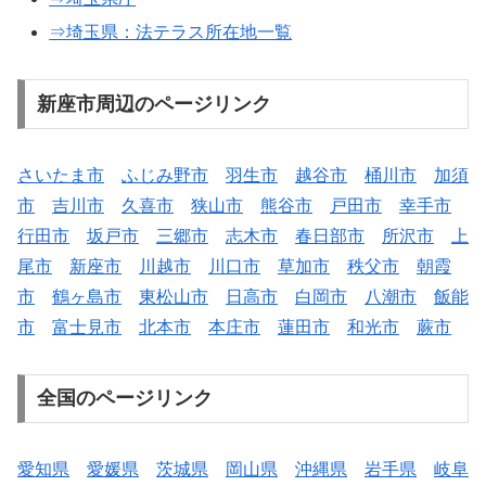
⇒埼玉県：法テラス所在地一覧
新座市周辺のページリンク
さいたま市
ふじみ野市
羽生市
越谷市
桶川市
加須
市
吉川市
久喜市
狭山市
熊谷市
戸田市
幸手市
行田市
坂戸市
三郷市
志木市
春日部市
所沢市
上
尾市
新座市
川越市
川口市
草加市
秩父市
朝霞
市
鶴ヶ島市
東松山市
日高市
白岡市
八潮市
飯能
市
富士見市
北本市
本庄市
蓮田市
和光市
蕨市
全国のページリンク
愛知県
愛媛県
茨城県
岡山県
沖縄県
岩手県
岐阜