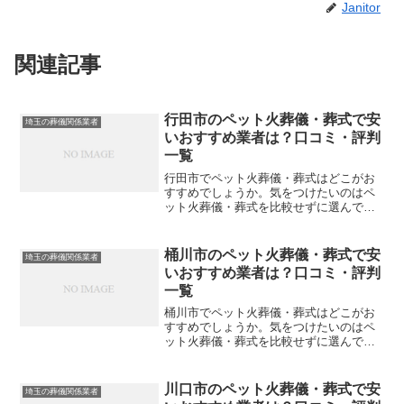
Janitor
関連記事
行田市のペット火葬儀・葬式で安
埼玉の葬儀関係業者
いおすすめ業者は？口コミ・評判
一覧
行田市でペット火葬儀・葬式はどこがお
すすめでしょうか。気をつけたいのはペ
ット火葬儀・葬式を比較せずに選んでし
まい、後になって後悔してしまうことで
す。こちらでは、行田市について口コミ
や評判を一覧表にしていますので参考に
桶川市のペット火葬儀・葬式で安
埼玉の葬儀関係業者
してください。※直接関係...
いおすすめ業者は？口コミ・評判
一覧
桶川市でペット火葬儀・葬式はどこがお
すすめでしょうか。気をつけたいのはペ
ット火葬儀・葬式を比較せずに選んでし
まい、後になって後悔してしまうことで
す。こちらでは、桶川市について口コミ
や評判を一覧表にしていますので参考に
川口市のペット火葬儀・葬式で安
埼玉の葬儀関係業者
してください。※直接関係...