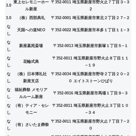
東上セレモニーホー
〒352-0011 埼玉県新座市野火止７丁目３−３
3.0
ル新座
２
3.0
（株）西部典礼
〒352-0001 埼玉県新座市東北２丁目２７−２
な
天国への道NEO
〒352-0022 埼玉県新座市本多１丁目１１−３
し
な
新座墓苑斎場
〒352-0013 埼玉県新座市新塚１丁目５−１
し
な
〒352-0011 埼玉県新座市野火止８丁目１１
花輪式典
し
−１９
な
（株）日本博礼社
〒352-0034 埼玉県新座市野寺２丁目２０−２
し
新座支店
０ エイトストーンひばり
な
福祉葬祭 メモリア
〒352-0016 埼玉県新座市馬場１丁目９−３
し
ルルーム新座
な
（有）ティア・セレ
〒352-0011 埼玉県新座市野火止３丁目１０
し
モニー
−３４
な
〒352-0011 埼玉県新座市野火止７丁目７−２
（有）さいたま葬祭
し
０