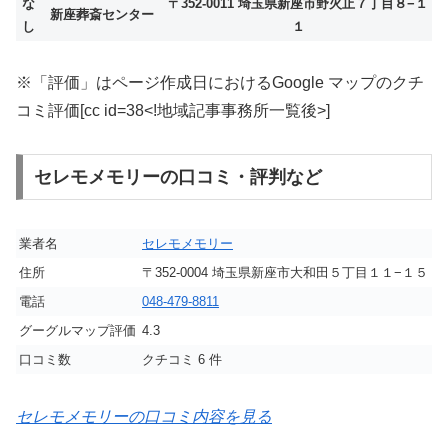
な
〒352-0011 埼玉県新座市野火止７丁目８−１
新座葬斎センター
し
１
※「評価」はページ作成日におけるGoogle マップのクチ
コミ評価[cc id=38<!地域記事事務所一覧後>]
セレモメモリーの口コミ・評判など
業者名
セレモメモリー
住所
〒352-0004 埼玉県新座市大和田５丁目１１−１５
電話
048-479-8811
グーグルマップ評価
4.3
口コミ数
クチコミ 6 件
セレモメモリーの口コミ内容を見る