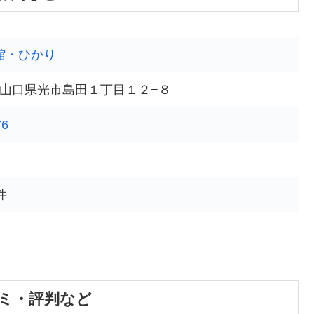
館・ひかり
063 山口県光市島田１丁目１２−８
76
件
ミ・評判など