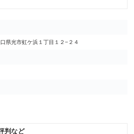
22 山口県光市虹ケ浜１丁目１２−２４
評判など