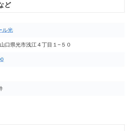
など
ール光
021 山口県光市浅江４丁目１−５０
90
件