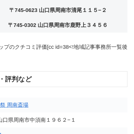
〒745-0623 山口県周南市清尾１１５−２
〒745-0302 山口県周南市鹿野上３４５６
プのクチコミ評価[cc id=38<!地域記事事務所一覧後
・評判など
祭 周南斎場
12 山口県周南市中須南１９６２−１