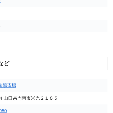
7
件
など
南陽斎場
0104 山口県周南市米光２１８５
950