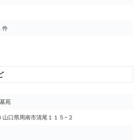
 件
ど
墓苑
623 山口県周南市清尾１１５−２