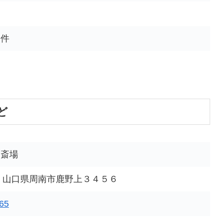
 件
ど
野斎場
302 山口県周南市鹿野上３４５６
65